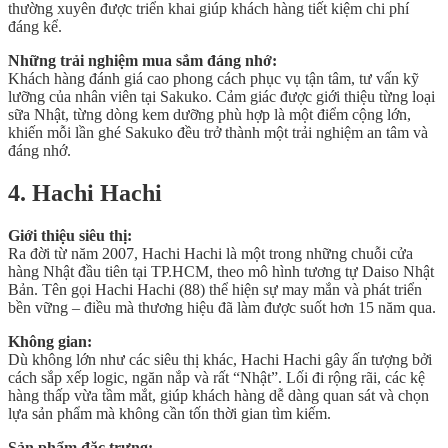
thường xuyên được triển khai giúp khách hàng tiết kiệm chi phí
đáng kể.
Những trải nghiệm mua sắm đáng nhớ:
Khách hàng đánh giá cao phong cách phục vụ tận tâm, tư vấn kỹ
lưỡng của nhân viên tại Sakuko. Cảm giác được giới thiệu từng loại
sữa Nhật, từng dòng kem dưỡng phù hợp là một điểm cộng lớn,
khiến mỗi lần ghé Sakuko đều trở thành một trải nghiệm an tâm và
đáng nhớ.
4. Hachi Hachi
Giới thiệu siêu thị:
Ra đời từ năm 2007, Hachi Hachi là một trong những chuỗi cửa
hàng Nhật đầu tiên tại TP.HCM, theo mô hình tương tự Daiso Nhật
Bản. Tên gọi Hachi Hachi (88) thể hiện sự may mắn và phát triển
bền vững – điều mà thương hiệu đã làm được suốt hơn 15 năm qua.
Không gian:
Dù không lớn như các siêu thị khác, Hachi Hachi gây ấn tượng bởi
cách sắp xếp logic, ngăn nắp và rất “Nhật”. Lối đi rộng rãi, các kệ
hàng thấp vừa tầm mắt, giúp khách hàng dễ dàng quan sát và chọn
lựa sản phẩm mà không cần tốn thời gian tìm kiếm.
Sản phẩm đặc trưng: