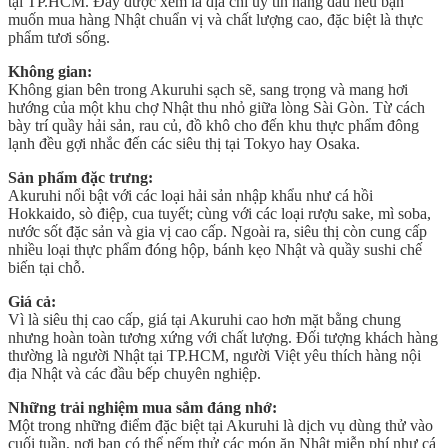
tại TP.HCM. Đây được xem là địa chỉ uy tín hàng đầu nếu bạn
muốn mua hàng Nhật chuẩn vị và chất lượng cao, đặc biệt là thực
phẩm tươi sống.
Không gian:
Không gian bên trong Akuruhi sạch sẽ, sang trọng và mang hơi
hướng của một khu chợ Nhật thu nhỏ giữa lòng Sài Gòn. Từ cách
bày trí quầy hải sản, rau củ, đồ khô cho đến khu thực phẩm đông
lạnh đều gợi nhắc đến các siêu thị tại Tokyo hay Osaka.
Sản phẩm đặc trưng:
Akuruhi nổi bật với các loại hải sản nhập khẩu như cá hồi
Hokkaido, sò điệp, cua tuyết; cùng với các loại rượu sake, mì soba,
nước sốt đặc sản và gia vị cao cấp. Ngoài ra, siêu thị còn cung cấp
nhiều loại thực phẩm đóng hộp, bánh kẹo Nhật và quầy sushi chế
biến tại chỗ.
Giá cả:
Vì là siêu thị cao cấp, giá tại Akuruhi cao hơn mặt bằng chung
nhưng hoàn toàn tương xứng với chất lượng. Đối tượng khách hàng
thường là người Nhật tại TP.HCM, người Việt yêu thích hàng nội
địa Nhật và các đầu bếp chuyên nghiệp.
Những trải nghiệm mua sắm đáng nhớ:
Một trong những điểm đặc biệt tại Akuruhi là dịch vụ dùng thử vào
cuối tuần, nơi bạn có thể nếm thử các món ăn Nhật miễn phí như cá