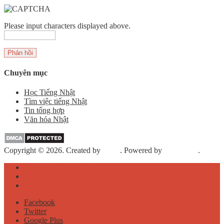
Please input characters displayed above.
Chuyên mục
Học Tiếng Nhật
Tìm việc tiếng Nhật
Tin tổng hợp
Văn hóa Nhật
Copyright © 2026. Created by
Meks
. Powered by
WordPress
.
Chính sách Bảo Mật
Liên hệ
Về chúng tôi
Facebook
Twitter
Google Plus