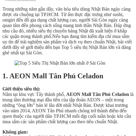
Trong những năm gần đây, văn hóa tiêu dùng Nhật Bản ngày càng
được ưa chuộng tại TP.HCM. Từ ẩm thực đặc trưng như sushi,
onigiri đến đồ gia dụng chất lượng cao, người Sài Gòn ngày càng
quan tâm đến phong cách sống mang tinh thần Nhật Bản. Đáp ứng
nhu cầu đó, nhiều siêu thị chuyên hàng Nhật đã xuất hiện ở khắp
các quận trong thành phố.Nếu bạn đang tìm kiếm địa chỉ mua sắm
uy tín để trải nghiệm sản phẩm và dịch vụ theo chuẩn Nhật, bài viết
dưới đây sẽ giới thiệu đến bạn Top 5 siêu thị Nhật Bản lớn và đáng
ghé nhất tại Sài Gòn.
1. AEON Mall Tân Phú Celadon
Giới thiệu siêu thị:
Nằm tại khu vực Tây thành phố,
AEON Mall Tân Phú Celadon
là
trung tâm thương mại đầu tiên của tập đoàn AEON – một trong
những “ông lớn” bán lẻ lâu đời nhất Nhật Bản. Được khai trương
vào năm 2014, AEON Tân Phú nhanh chóng trở thành điểm đến
quen thuộc của người dân TP.HCM mỗi dịp cuối tuần hoặc khi cần
mua sắm các sản phẩm chất lượng cao theo tiêu chuẩn Nhật.
Không gian: