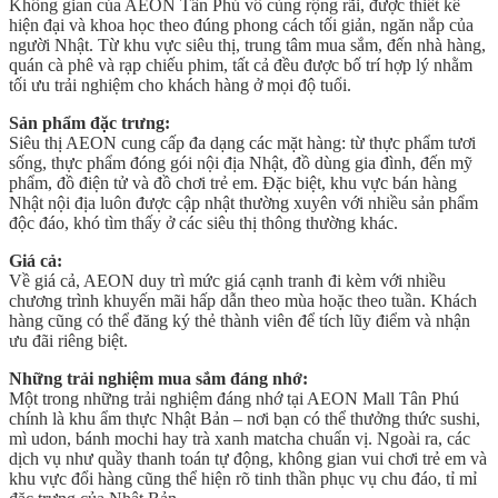
Không gian của AEON Tân Phú vô cùng rộng rãi, được thiết kế
hiện đại và khoa học theo đúng phong cách tối giản, ngăn nắp của
người Nhật. Từ khu vực siêu thị, trung tâm mua sắm, đến nhà hàng,
quán cà phê và rạp chiếu phim, tất cả đều được bố trí hợp lý nhằm
tối ưu trải nghiệm cho khách hàng ở mọi độ tuổi.
Sản phẩm đặc trưng:
Siêu thị AEON cung cấp đa dạng các mặt hàng: từ thực phẩm tươi
sống, thực phẩm đóng gói nội địa Nhật, đồ dùng gia đình, đến mỹ
phẩm, đồ điện tử và đồ chơi trẻ em. Đặc biệt, khu vực bán hàng
Nhật nội địa luôn được cập nhật thường xuyên với nhiều sản phẩm
độc đáo, khó tìm thấy ở các siêu thị thông thường khác.
Giá cả:
Về giá cả, AEON duy trì mức giá cạnh tranh đi kèm với nhiều
chương trình khuyến mãi hấp dẫn theo mùa hoặc theo tuần. Khách
hàng cũng có thể đăng ký thẻ thành viên để tích lũy điểm và nhận
ưu đãi riêng biệt.
Những trải nghiệm mua sắm đáng nhớ:
Một trong những trải nghiệm đáng nhớ tại AEON Mall Tân Phú
chính là khu ẩm thực Nhật Bản – nơi bạn có thể thưởng thức sushi,
mì udon, bánh mochi hay trà xanh matcha chuẩn vị. Ngoài ra, các
dịch vụ như quầy thanh toán tự động, không gian vui chơi trẻ em và
khu vực đổi hàng cũng thể hiện rõ tinh thần phục vụ chu đáo, tỉ mỉ