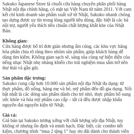
Sakuko Japanese Store là chuỗi cửa hàng chuyên phân phối hàng
Nhật nội địa chính hãng, có mặt tại Việt Nam từ năm 2011. Với cam
kết chỉ kinh doanh sản phẩm xuất xứ từ Nhật, Sakuko nhanh chóng
tạo dựng được uy tín trong lòng người tiêu dùng, đặc biệt là các bà
nội trợ, người yêu thích tiêu chuẩn chất lượng khắt khe của Nhật
Bản.
Không gian:
Cửa hàng được bố trí đơn giản nhưng ấm cúng, các khu vực hàng
hóa phân chia rõ ràng theo nhóm sản phẩm, giúp khách hàng dễ
dàng tìm kiếm. Không gian sạch sẽ, sáng sủa cùng sự hiện diện của
tiếng nhạc Nhật nhẹ nhàng khiến cho trải nghiệm mua sắm trở nên
thư thái và gần gũi.
Sản phẩm đặc trưng:
Sakuko cung cấp hơn 10.000 sản phẩm nội địa Nhật đa dạng: từ
thực phẩm, đồ uống, hàng mẹ và bé, mỹ phẩm đến đồ gia dụng. Nổi
bật nhất là các dòng sản phẩm dành cho trẻ nhỏ, thực phẩm bổ sung
sức khỏe và hóa mỹ phẩm cao cấp – tất cả đều được nhập khẩu
nguyên đai nguyên kiện từ Nhật.
Giá cả:
Giá bán tại Sakuko tương xứng với chất lượng nội địa Nhật, tuy
không rẻ nhưng ổn định và minh bạch. Đặc biệt, các combo tiết
kiệm, chương trình “mua 2 tặng 1” hay ưu đãi dành cho thành viên