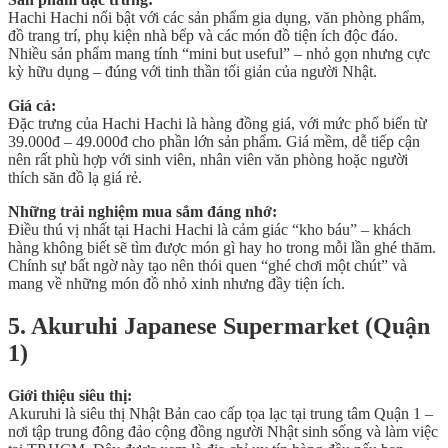
Hachi Hachi nổi bật với các sản phẩm gia dụng, văn phòng phẩm,
đồ trang trí, phụ kiện nhà bếp và các món đồ tiện ích độc đáo.
Nhiều sản phẩm mang tính “mini but useful” – nhỏ gọn nhưng cực
kỳ hữu dụng – đúng với tinh thần tối giản của người Nhật.
Giá cả:
Đặc trưng của Hachi Hachi là hàng đồng giá, với mức phổ biến từ
39.000đ – 49.000đ cho phần lớn sản phẩm. Giá mềm, dễ tiếp cận
nên rất phù hợp với sinh viên, nhân viên văn phòng hoặc người
thích săn đồ lạ giá rẻ.
Những trải nghiệm mua sắm đáng nhớ:
Điều thú vị nhất tại Hachi Hachi là cảm giác “kho báu” – khách
hàng không biết sẽ tìm được món gì hay ho trong mỗi lần ghé thăm.
Chính sự bất ngờ này tạo nên thói quen “ghé chơi một chút” và
mang về những món đồ nhỏ xinh nhưng đầy tiện ích.
5. Akuruhi Japanese Supermarket (Quận
1)
Giới thiệu siêu thị:
Akuruhi là siêu thị Nhật Bản cao cấp tọa lạc tại trung tâm Quận 1 –
nơi tập trung đông đảo cộng đồng người Nhật sinh sống và làm việc