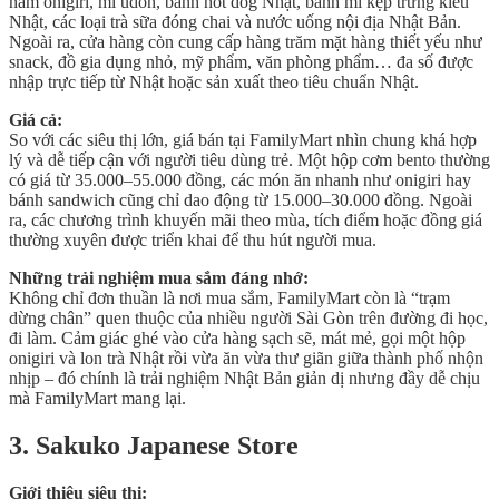
nắm onigiri, mì udon, bánh hot dog Nhật, bánh mì kẹp trứng kiểu
Nhật, các loại trà sữa đóng chai và nước uống nội địa Nhật Bản.
Ngoài ra, cửa hàng còn cung cấp hàng trăm mặt hàng thiết yếu như
snack, đồ gia dụng nhỏ, mỹ phẩm, văn phòng phẩm… đa số được
nhập trực tiếp từ Nhật hoặc sản xuất theo tiêu chuẩn Nhật.
Giá cả:
So với các siêu thị lớn, giá bán tại FamilyMart nhìn chung khá hợp
lý và dễ tiếp cận với người tiêu dùng trẻ. Một hộp cơm bento thường
có giá từ 35.000–55.000 đồng, các món ăn nhanh như onigiri hay
bánh sandwich cũng chỉ dao động từ 15.000–30.000 đồng. Ngoài
ra, các chương trình khuyến mãi theo mùa, tích điểm hoặc đồng giá
thường xuyên được triển khai để thu hút người mua.
Những trải nghiệm mua sắm đáng nhớ:
Không chỉ đơn thuần là nơi mua sắm, FamilyMart còn là “trạm
dừng chân” quen thuộc của nhiều người Sài Gòn trên đường đi học,
đi làm. Cảm giác ghé vào cửa hàng sạch sẽ, mát mẻ, gọi một hộp
onigiri và lon trà Nhật rồi vừa ăn vừa thư giãn giữa thành phố nhộn
nhịp – đó chính là trải nghiệm Nhật Bản giản dị nhưng đầy dễ chịu
mà FamilyMart mang lại.
3. Sakuko Japanese Store
Giới thiệu siêu thị: