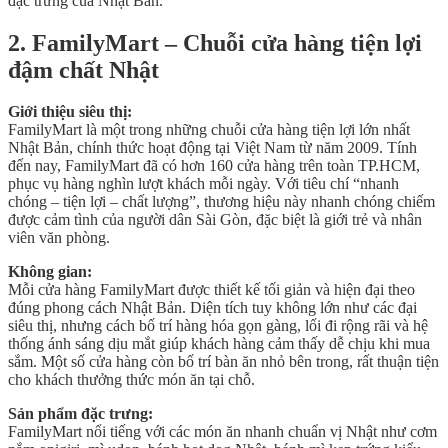
đặc trưng của Nhật Bản.
2. FamilyMart – Chuỗi cửa hàng tiện lợi
đậm chất Nhật
Giới thiệu siêu thị:
FamilyMart là một trong những chuỗi cửa hàng tiện lợi lớn nhất
Nhật Bản, chính thức hoạt động tại Việt Nam từ năm 2009. Tính
đến nay, FamilyMart đã có hơn 160 cửa hàng trên toàn TP.HCM,
phục vụ hàng nghìn lượt khách mỗi ngày. Với tiêu chí “nhanh
chóng – tiện lợi – chất lượng”, thương hiệu này nhanh chóng chiếm
được cảm tình của người dân Sài Gòn, đặc biệt là giới trẻ và nhân
viên văn phòng.
Không gian:
Mỗi cửa hàng FamilyMart được thiết kế tối giản và hiện đại theo
đúng phong cách Nhật Bản. Diện tích tuy không lớn như các đại
siêu thị, nhưng cách bố trí hàng hóa gọn gàng, lối đi rộng rãi và hệ
thống ánh sáng dịu mắt giúp khách hàng cảm thấy dễ chịu khi mua
sắm. Một số cửa hàng còn bố trí bàn ăn nhỏ bên trong, rất thuận tiện
cho khách thưởng thức món ăn tại chỗ.
Sản phẩm đặc trưng:
FamilyMart nổi tiếng với các món ăn nhanh chuẩn vị Nhật như cơm