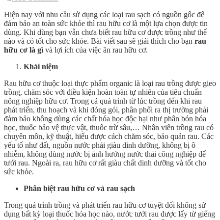
Hiện nay với nhu cầu sử dụng các loại rau sạch có nguồn gốc để
đảm bảo an toàn sức khỏe thì rau hữu cơ là một lựa chọn được tin
dùng. Khi dùng bạn vẫn chưa biết rau hữu cơ được trồng như thế
nào và có tốt cho sức khỏe. Bài viết sau sẽ giải thích cho bạn
rau
hữu cơ là gì
và lợi ích của việc ăn rau hữu cơ.
Khái niệm
Rau hữu cơ thuộc loại thực phẩm organic là loại rau trồng được gieo
trồng, chăm sóc với điều kiện hoàn toàn tự nhiên của tiêu chuẩn
nông nghiệp hữu cơ. Trong cả quá trình từ lúc trồng đến khi rau
phát triển, thu hoạch và khi đóng gói, phân phối ra thị trường phải
đảm bảo không dùng các chất hóa học độc hại như phân bón hóa
học, thuốc bảo vệ thực vật, thuốc trừ sâu,… Nhân viên trồng rau có
chuyên môn, kỹ thuật, hiểu được cách chăm sóc, bảo quản rau. Các
yếu tố như đất, nguồn nước phải giàu dinh dưỡng, không bị ô
nhiễm, không dùng nước bị ảnh hưởng nước thải công nghiệp để
tưới rau. Ngoài ra, rau hữu cơ rất giàu chất dinh dưỡng và tốt cho
sức khỏe.
Phân biệt rau hữu cơ và rau sạch
Trong quá trình trồng và phát triển rau hữu cơ tuyệt đối không sử
dụng bất kỳ loại thuốc hóa học nào, nước tưới rau được lấy từ giếng