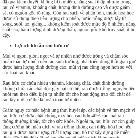
đã qua kiểm duyệt, không bị ô nhiễm, năng suất thấp nhưng trong
rau có vitamin, khoáng chất, lượng dinh dưỡng cao và được giám
sát có nguồn gốc rõ ràng. Còn rau sạch về phân bón, thuốc hóa học
được sử dụng theo liều lượng cho phép, nước trồng được lấy từ
sông, suối, ao, giếng,.. không kiểm soát được mức độ ô nhiễm, năng
suất cao, hàm lượng dinh dưỡng thấp, nguồn gốc khó truy suất, ít tin
cậy.
Lợi ích khi ăn rau hữu cơ
Mùi vị ngon, giòn, ngọt và tự nhiên nhờ được trồng và chăm sóc
hoàn toàn tự nhiên nên rau sinh trưởng, phát triển đúng thời gian giữ
được hàm lượng dinh dưỡng cao, mùi vị rau cũng ngon hơn so với
các loại rau khác.
Rau hữu cơ chứa nhiều vitamin, khoáng chất, chất dinh dưỡng
không chứa các chất độc gây hại cơ thể, rau được trồng, nguyên liệu
nuôi rau theo điều kiện tự nhiên tốt cho hoạt động trao đổi chất để
rau lấy nuôi cơ thể là hoàn toàn tự nhiên.
Giảm nguy cơ mắc bệnh ung thư, huyết áp, các bệnh về tim mạch vì
rau hữu cơ chứa chất chống oxy hóa cao hơn 40% các loại rau
thông thường khác, tốt cho sức khỏe. Ngoài ra, rau hữu cơ còn giúp
tăng cường hệ miễn dịch vì rau trồng không can thiệp hóa học nên
rau giữ được hàm lượng chất lượng cao, hỗ trợ xây dựng hệ miễn
dịch, đặc biệt đối với trẻ em cần có hệ miễn dịch khỏe mạnh.