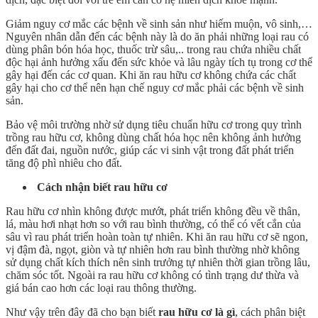
Giảm nguy cơ mắc các bệnh về sinh sản như hiếm muộn, vô sinh,…
Nguyên nhân dẫn đến các bệnh này là do ăn phải những loại rau có
dùng phân bón hóa học, thuốc trừ sâu,.. trong rau chứa nhiều chất
độc hại ảnh hưởng xấu đến sức khỏe và lâu ngày tích tụ trong cơ thể
gây hại đến các cơ quan. Khi ăn rau hữu cơ không chứa các chất
gây hại cho cơ thể nên hạn chế nguy cơ mắc phải các bệnh về sinh
sản.
Bảo vệ môi trường nhờ sử dụng tiêu chuẩn hữu cơ trong quy trình
trồng rau hữu cơ, không dùng chất hóa học nên không ảnh hưởng
đến đất đai, nguồn nước, giúp các vi sinh vật trong đất phát triển
tăng độ phì nhiêu cho đất.
Cách nhận biết rau hữu cơ
Rau hữu cơ nhìn không được mướt, phát triển không đều về thân,
lá, màu hơi nhạt hơn so với rau bình thường, có thể có vết cắn của
sâu vì rau phát triển hoàn toàn tự nhiên. Khi ăn rau hữu cơ sẽ ngon,
vị đậm đà, ngọt, giòn và tự nhiên hơn rau bình thường nhờ không
sử dụng chất kích thích nên sinh trưởng tự nhiên thời gian trồng lâu,
chăm sóc tốt. Ngoài ra rau hữu cơ không có tình trạng dư thừa và
giá bán cao hơn các loại rau thông thường.
Như vậy trên đây đã cho bạn biết
rau hữu cơ là gì
, cách phân biệt