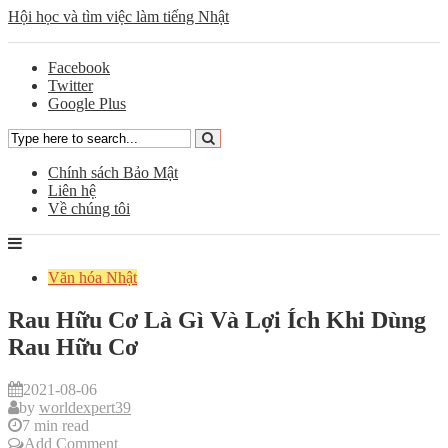
Hội học và tìm việc làm tiếng Nhật
Facebook
Twitter
Google Plus
Chính sách Bảo Mật
Liên hệ
Về chúng tôi
Văn hóa Nhật
Rau Hữu Cơ Là Gì Và Lợi Ích Khi Dùng
Rau Hữu Cơ
2021-08-06
by
worldexpert39
7 min read
Add Comment