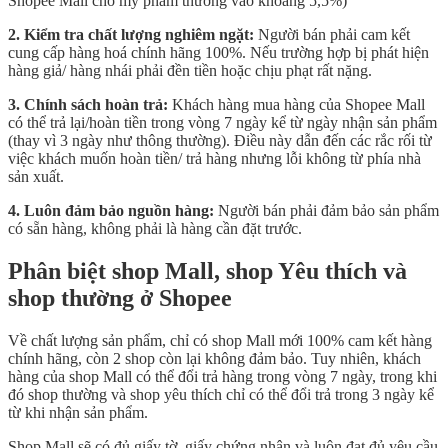
Shopee Mall cho mỹ phẩm thường vào khoảng 5,5%)
2. Kiểm tra chất lượng nghiêm ngặt:
Người bán phải cam kết
cung cấp hàng hoá chính hãng 100%. Nếu trường hợp bị phát hiện
hàng giả/ hàng nhái phải đền tiền hoặc chịu phạt rất nặng.
3. Chính sách hoàn trả:
Khách hàng mua hàng của Shopee Mall
có thể trả lại/hoàn tiền trong vòng 7 ngày kể từ ngày nhận sản phẩm
(thay vì 3 ngày như thông thường). Điều này dẫn đến các rắc rối từ
việc khách muốn hoàn tiền/ trả hàng nhưng lỗi không từ phía nhà
sản xuất.
4. Luôn đảm bảo nguồn hàng:
Người bán phải đảm bảo sản phẩm
có sẵn hàng, không phải là hàng cần đặt trước.
Phân biệt shop Mall, shop Yêu thích và
shop thường ở Shopee
Về chất lượng sản phẩm, chỉ có shop Mall mới 100% cam kết hàng
chính hãng, còn 2 shop còn lại không đảm bảo. Tuy nhiên, khách
hàng của shop Mall có thể đổi trả hàng trong vòng 7 ngày, trong khi
đó shop thường và shop yêu thích chỉ có thể đổi trả trong 3 ngày kể
từ khi nhận sản phẩm.
Shop Mall sẽ có đủ giấy tờ, giấy chứng nhận và luôn đạt đủ yêu cầu