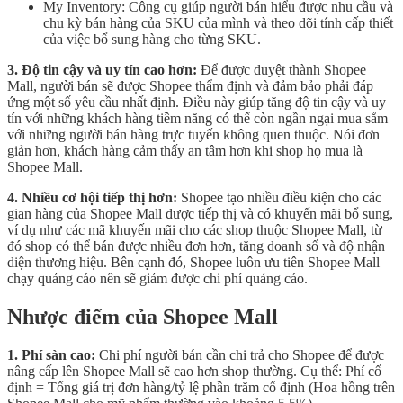
My Inventory: Công cụ giúp người bán hiểu được nhu cầu và
chu kỳ bán hàng của SKU của mình và theo dõi tính cấp thiết
của việc bổ sung hàng cho từng SKU.
3. Độ tin cậy và uy tín cao hơn:
Để được duyệt thành Shopee
Mall, người bán sẽ được Shopee thẩm định và đảm bảo phải đáp
ứng một số yêu cầu nhất định. Điều này giúp tăng độ tin cậy và uy
tín với những khách hàng tiềm năng có thể còn ngần ngại mua sắm
với những người bán hàng trực tuyến không quen thuộc. Nói đơn
giản hơn, khách hàng cảm thấy an tâm hơn khi shop họ mua là
Shopee Mall.
4. Nhiều cơ hội tiếp thị hơn:
Shopee tạo nhiều điều kiện cho các
gian hàng của Shopee Mall được tiếp thị và có khuyến mãi bổ sung,
ví dụ như các mã khuyến mãi cho các shop thuộc Shopee Mall, từ
đó shop có thể bán được nhiều đơn hơn, tăng doanh số và độ nhận
diện thương hiệu. Bên cạnh đó, Shopee luôn ưu tiên Shopee Mall
chạy quảng cáo nên sẽ giảm được chi phí quảng cáo.
Nhược điểm của Shopee Mall
1. Phí sàn cao:
Chi phí người bán cần chi trả cho Shopee để được
nâng cấp lên Shopee Mall sẽ cao hơn shop thường. Cụ thể: Phí cố
định = Tổng giá trị đơn hàng/tỷ lệ phần trăm cố định (Hoa hồng trên