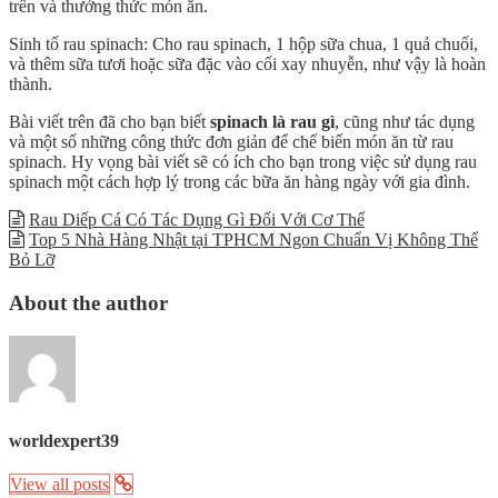
trên và thưởng thức món ăn.
Sinh tố rau spinach: Cho rau spinach, 1 hộp sữa chua, 1 quả chuối,
và thêm sữa tươi hoặc sữa đặc vào cối xay nhuyễn, như vậy là hoàn
thành.
Bài viết trên đã cho bạn biết
spinach là rau gì
, cũng như tác dụng
và một số những công thức đơn giản để chế biến món ăn từ rau
spinach. Hy vọng bài viết sẽ có ích cho bạn trong việc sử dụng rau
spinach một cách hợp lý trong các bữa ăn hàng ngày với gia đình.
Rau Diếp Cá Có Tác Dụng Gì Đối Với Cơ Thể
Top 5 Nhà Hàng Nhật tại TPHCM Ngon Chuẩn Vị Không Thể
Bỏ Lỡ
About the author
worldexpert39
View all posts