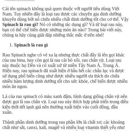
Cái tên spinach không quá quen thuộc với người tiêu dùng Việt
Nam. Tuy nhiên đây là loại rau được các chuyên gia dinh dưỡng
khuyên dùng bởi nó chứa nhiều chất dinh dưỡng tốt cho cơ thể. Vậy
Spinach là rau gì?
Nó có những tác dụng gì? Và từ loại rau này,
bạn có thể chế biến được những món ăn nào? Trong bài viết này,
chúng ta hãy cùng giải đáp những thắc mắc ở trên nhé!
Spinach là rau gì
Rau Spinach nghe có vẻ xa lạ nhưng thực chất đây là tên gọi khác
của rau bina, hay còn gọi là rau cải bó xôi, rau chân vịt. Loại rau
này thuộc họ Dền và có xuất xứ từ miền Tây Nam Á, Trung Á.
Hiện nay, rau spinach đã xuất hiện ở hầu hết các châu lục và được
sử dụng phổ biến cũng như được nhiều người ưa thích do chứa
nhiều hàm lượng dinh dưỡng tốt cho sức khỏe, chế biến được nhiều
món ăn ngon.
Lá của rau spinach có màu xanh đậm, hình dạng giống chân vịt nên
được gọi là rau chân vịt. Loại rau này thích hợp phát triển trong điều
kiện thời tiết lạnh giá nên thường xuất hiện vào cuối đông, đầu
xuân.
Thành phần dinh dưỡng trong rau phần lớn là chất xơ, các khoáng
chất như sắt, canxi, kali, magiê và nhiều loại vitamin thiết yếu như