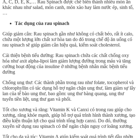
A, C, D, E, K,… Rau Spinach được chế biến thành nhiều món ăn
khác nhau như salad, món canh, món xào hay làm nước ép, sinh tố,
…
Tác dụng của rau spinach
Giúp giảm cân: Rau spinach gần như không có chất béo, rất ít calo,
chứa một lượng lớn chất xơ hòa tan do đó trong chế độ ăn uống có
rau spinach sẽ giúp giảm cân hiệu quả, kiểm soát cholesterol.
Cải thiện bệnh tiểu đường: Rau spinach chứa các chất chống oxy
hóa như axit alpha-lipoi làm giảm lượng đường trong máu và tăng
cường hoạt động của insuline ở những bệnh nhân mắc bệnh tiểu
đường
Chống ung thư: Các thành phần trong rau như folate, tocopherol và
chlorophyllin có tác dụng hỗ trợ ngăn chặn ung thư, làm giảm sự lây
lan của tế bào ung thư, bao gồm: ung thư bàng quang, ung thư
tuyến tiền liệt, ung thư gan và phổi.
Tốt cho xương và răng: Vitamin K và Canxi có trong rau giúp cho
xương, răng khỏe mạnh, giúp hỗ trợ quá trình hình thành xương, tạo
điều kiện thuận lợi cho quá trình tổng hợp canxi. Do đó, thường
xuyên sử dụng rau spinach có thể ngăn chặn nguy cơ loãng xương.
Tốt cho da và tóc: Vitamin A giúp kiểm soát quá trình tiết dầu nhờn