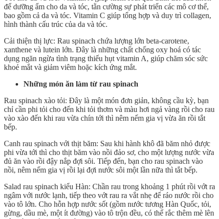
để dưỡng ẩm cho da và tóc, tằn cường sự phát triển các mô cơ thể,
bao gồm cả da và tóc. Vitamin C giúp tổng hợp và duy trì collagen,
hình thành cấu trúc của da và tóc.
Cải thiện thị lực: Rau spinach chứa lượng lớn beta-carotene,
xanthene và lutein lớn. Đây là những chất chống oxy hoá có tác
dụng ngăn ngừa tình trạng thiếu hụt vitamin A, giúp chăm sóc sức
khoẻ mắt và giảm viêm hoặc kích ứng mắt.
Những món ăn làm từ rau spinach
Rau spinach xào tỏi: Đây là một món đơn giản, không cầu kỳ, bạn
chỉ cần phi tỏi cho đến khi tỏi thơm và màu hơi ngả vàng rồi cho rau
vào xào đến khi rau vừa chín tới thì nêm nếm gia vị vừa ăn rồi tắt
bếp.
Canh rau spinach với thịt băm: Sau khi hành khô đã băm nhỏ được
phi vừa tới thì cho thịt băm vào nồi đảo sơ, cho một lượng nước vừa
đủ ăn vào rồi đậy nắp đợi sôi. Tiếp đến, bạn cho rau spinach vào
nồi, nêm nếm gia vị rồi lại đợi nước sôi một lần nữa thì tắt bếp.
Salad rau spinach kiểu Hàn: Chần rau trong khoảng 1 phút rồi vớt ra
ngâm với nước lạnh, tiếp theo vớt rau ra vắt nhẹ để ráo nước rồi cho
vào tô lớn. Cho hỗn hợp nước sốt (gồm nước tương Hàn Quốc, tỏi,
gừng, dầu mè, một ít đường) vào tô trộn đều, có thể rắc thêm mè lên